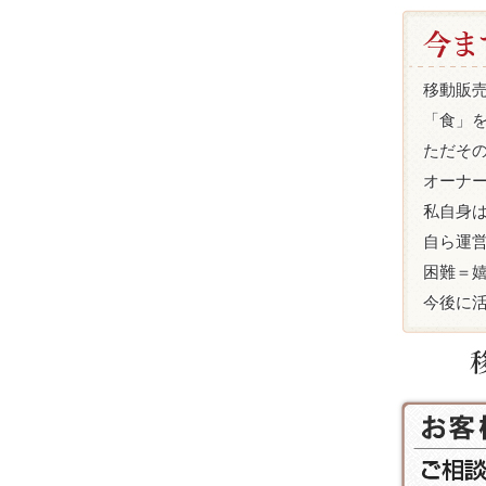
移動販
「食」
ただそ
オーナ
私自身
自ら運
困難＝
今後に