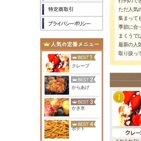
行列ので
ただ人気
集まって
季節に合
まくうで
最新の人
取り扱っ
クレープ
からあげ
かき氷
ポテト